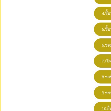
4.ขึ้
5.ขึ้น
6.ขอล
7.เปิ
8.ขอ
9.ขอก
10.ยื