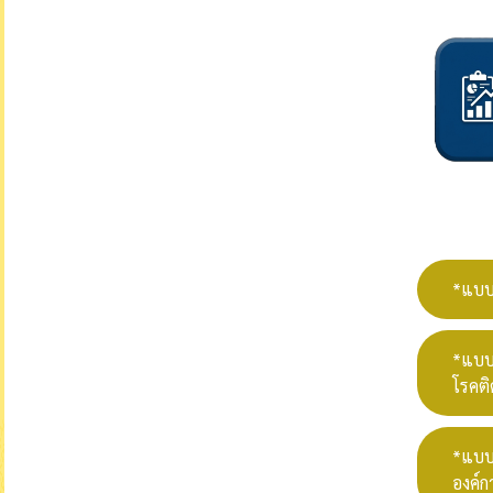
*แบบ
*แบบฟ
โรคติ
*แบบ
องค์ก